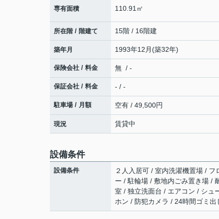
110.91㎡
専有面積
15階 / 16階建
所在階 / 階建て
1993年12月(築32年)
築年月
保険会社 / 料金
無 / -
保証会社 / 料金
- / -
駐車場 / 月額
空有 / 49,500円
賃貸中
現況
設備条件
設備条件
２人入居可 / 室内洗濯機置場 / フロ
ー / 駐輪場 / 敷地内ごみ置き場 /
室 / 独立洗面台 / エアコン / シュ
ホン / 防犯カメラ / 24時間ゴミ出