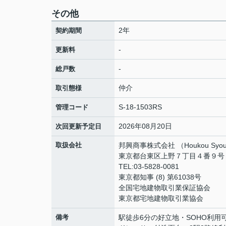
その他
2年
契約期間
-
更新料
-
総戸数
仲介
取引態様
S-18-1503RS
管理コード
2026年08月20日
次回更新予定日
取扱会社
邦興商事株式会社 （Houkou Syouji
東京都台東区上野７丁目４番９号 
TEL:03-5828-0081
東京都知事 (8) 第61038号
全国宅地建物取引業保証協会
東京都宅地建物取引業協会
備考
駅徒歩6分の好立地・SOHO利用