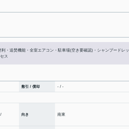
便利・追焚機能・全室エアコン・駐車場(空き要確認)・シャンプードレ
クセス
- / -
敷引 / 償却
帖
/
南東
向き