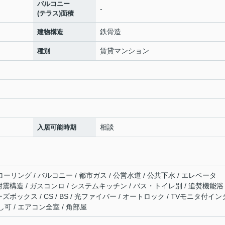
バルコニー
-
(テラス)面積
鉄骨造
建物構造
賃貸マンション
種別
相談
入居可能時期
ーリング / バルコニー / 都市ガス / 公営水道 / 公共下水 / エレベータ
 耐震構造 / ガスコンロ / システムキッチン / バス・トイレ別 / 追焚機能浴
ーズボックス / CS / BS / 光ファイバー / オートロック / TVモニタ付イ
し可 / エアコン全室 / 角部屋