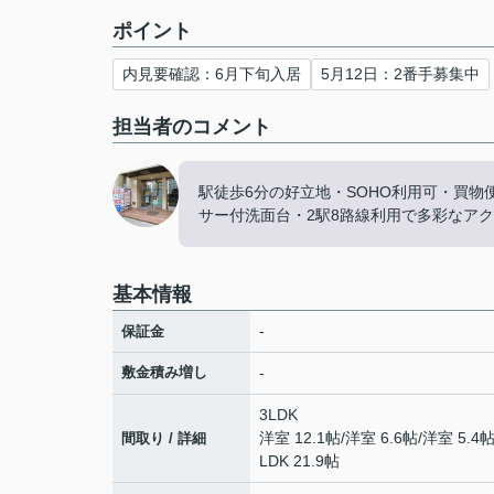
ポイント
内見要確認：6月下旬入居
5月12日：2番手募集中
担当者のコメント
駅徒歩6分の好立地・SOHO利用可・買物
サー付洗面台・2駅8路線利用で多彩なア
基本情報
-
保証金
敷金積み増し
-
3LDK
洋室 12.1帖
/
洋室 6.6帖
/
洋室 5.4
間取り / 詳細
LDK 21.9帖