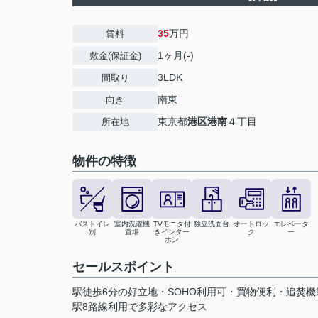
35
万円
賃料
1ヶ月(-)
敷金(保証金)
3LDK
間取り
南東
向き
東京都
港区
港南
４丁目
所在地
物件の特徴
バストイレ
室内洗濯機
TVモニタ付
独立洗面台
オートロッ
エレベータ
別
置場
きインター
ク
ー
ホン
セールスポイント
駅徒歩6分の好立地・SOHO利用可・買物便利・追焚機
駅8路線利用で多彩なアクセス