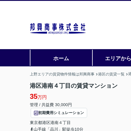
ホーム
エリアか
上野エリアの賃貸物件情報は邦興商事
港区の賃貸一覧
港区港南４丁目の賃貸マンション
35
万円
管理 / 共益費 30,000円
初期費用シミュレーション
東京都
港区
港南
４丁目
山手線「品川」駅徒歩10分