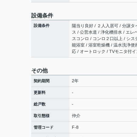
設備条件
設備条件
陽当り良好 / ２人入居可 / 分譲タイ
ス / 公営水道 / 浄化槽排水 / エ
スコンロ / コンロ２口以上 / シス
能浴室 / 浴室乾燥機 / 温水洗浄便座
応 / オートロック / TVモニタ付
その他
2年
契約期間
-
更新料
-
総戸数
仲介
取引態様
F-8
管理コード