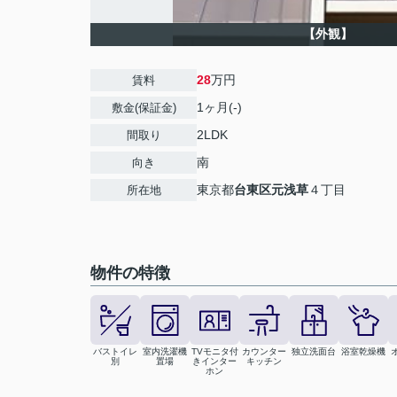
【外観】
28
万円
賃料
1ヶ月(-)
敷金(保証金)
2LDK
間取り
南
向き
東京都
台東区
元浅草
４丁目
所在地
物件の特徴
バストイレ
室内洗濯機
TVモニタ付
カウンター
独立洗面台
浴室乾燥機
別
置場
きインター
キッチン
ホン