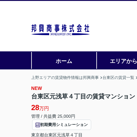
ホーム
エリアか
上野エリアの賃貸物件情報は邦興商事
台東区の賃貸一覧
NEW
台東区元浅草４丁目の賃貸マンション
28
万円
管理 / 共益費 25,000円
初期費用シミュレーション
東京都
台東区
元浅草
４丁目