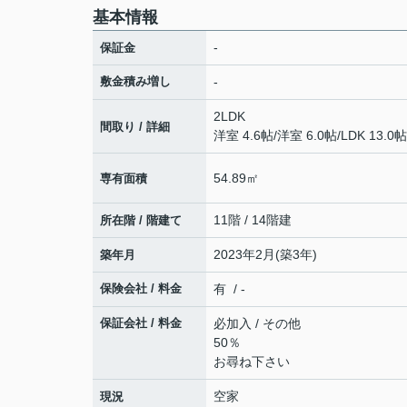
基本情報
-
保証金
敷金積み増し
-
2LDK
間取り / 詳細
洋室 4.6帖
/
洋室 6.0帖
/
LDK 13.0帖
54.89㎡
専有面積
11階 / 14階建
所在階 / 階建て
2023年2月(築3年)
築年月
保険会社 / 料金
有 / -
保証会社 / 料金
必加入 / その他
50％
お尋ね下さい
空家
現況