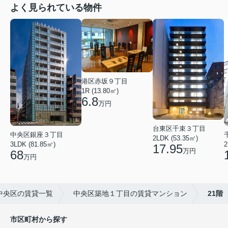
よく見られている物件
港区赤坂９丁目
1R (13.80㎡)
6.8
万円
台東区千束３丁目
中央区銀座３丁目
2LDK (53.35㎡)
3LDK (81.85㎡)
2
17.95
万円
68
万円
中央区の賃貸一覧
中央区築地１丁目の賃貸マンション
21階
市区町村から探す