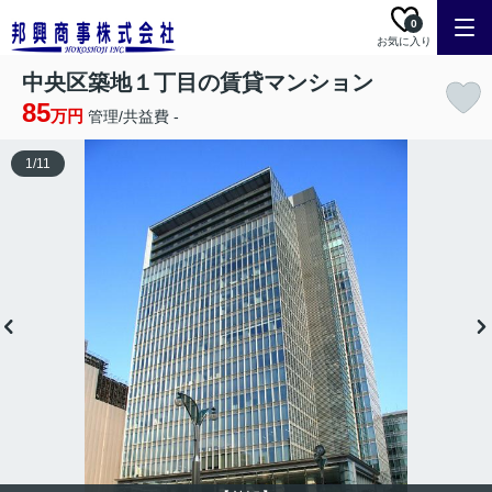
0
お気に入り
中央区築地１丁目の賃貸マンション
85
万円
管理/共益費 -
1
/
11