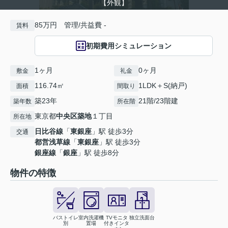
【外観】
85万円 管理/共益費 -
賃料
初期費用シミュレーション
1ヶ月
0ヶ月
敷金
礼金
116.74㎡
1LDK＋S(納戸)
面積
間取り
築23年
21階/23階建
築年数
所在階
東京都
中央区
築地
１丁目
所在地
日比谷線
「
東銀座
」駅 徒歩3分
交通
都営浅草線
「
東銀座
」駅 徒歩3分
銀座線
「
銀座
」駅 徒歩8分
物件の特徴
バストイレ
室内洗濯機
TVモニタ
独立洗面台
別
置場
付きインタ