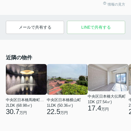
情報の見方
メールで共有する
LINEで共有する
近隣の物件
中央区日本橋大伝馬町
中央区日本橋馬喰町２丁目
中央区日本橋横山町
1DK (27.54㎡)
2LDK (68.98㎡)
1LDK (50.36㎡)
2
17.4
万円
30.7
22.5
万円
万円