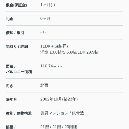
1ヶ月(-)
敷金(保証金)
0ヶ月
礼金
- / -
償却 / 敷引
1LDK＋S(納戸)
間取り / 詳細
洋室 13.0帖
/
S 6.6帖
/
LDK 29.9帖
116.74㎡ / -
面積 /
バルコニー面積
北西
向き
2002年10月(築23年)
築年月
賃貸マンション / 鉄骨造
種別 / 建物構造
21階 / 21階 / 23階建
部屋 /