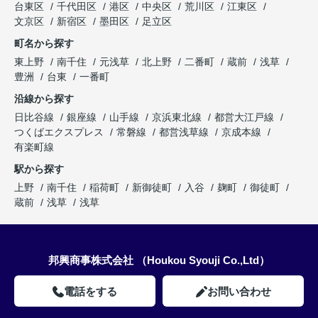
台東区
千代田区
港区
中央区
荒川区
江東区
文京区
新宿区
墨田区
足立区
町名から探す
東上野
南千住
元浅草
北上野
二番町
蔵前
浅草
豊洲
台東
一番町
沿線から探す
日比谷線
銀座線
山手線
京浜東北線
都営大江戸線
つくばエクスプレス
常磐線
都営浅草線
京成本線
有楽町線
駅から探す
上野
南千住
稲荷町
新御徒町
入谷
麹町
御徒町
蔵前
浅草
浅草
邦興商事株式会社 （Houkou Syouji Co.,Ltd）
電話をする
お問い合わせ