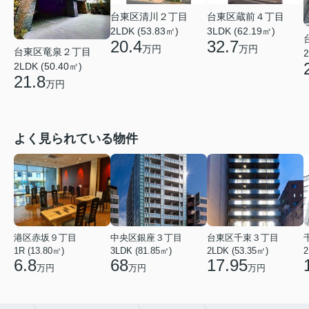
台東区蔵前４丁目
台東区清川２丁目
3LDK (62.19㎡)
2LDK (53.83㎡)
32.7
20.4
万円
万円
台東区竜泉２丁目
2
2LDK (50.40㎡)
21.8
万円
よく見られている物件
港区赤坂９丁目
中央区銀座３丁目
台東区千束３丁目
1R (13.80㎡)
3LDK (81.85㎡)
2LDK (53.35㎡)
2
6.8
68
17.95
万円
万円
万円