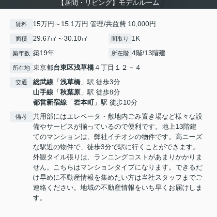
【居間・リビング】モデルルーム
15万円～15.1万円 管理/共益費 10,000円
賃料
29.67㎡～30.10㎡
1K
面積
間取り
築19年
4階/13階建
築年数
所在階
東京都
台東区
浅草橋
４丁目１２－４
所在地
総武線
「
浅草橋
」駅 徒歩3分
交通
山手線
「
秋葉原
」駅 徒歩8分
都営新宿線
「
岩本町
」駅 徒歩10分
共用部にはエレベータ・敷地内ごみ置き場など様々な設
備考
備やサービスが揃っているので便利です。地上13階建
てのマンションは、弊社イチオシの物件です。高ニーズ
な駅近の物件で、徒歩3分で駅に行くことができます。
外観タイル張りは、ランニングコストがあまりかかりま
せん。こちらはマンションタイプになります。できるだ
け早めに不動産情報を集めたい方は当社スタッフまでご
連絡ください。地域の不動産情報をいち早くお届けしま
す。