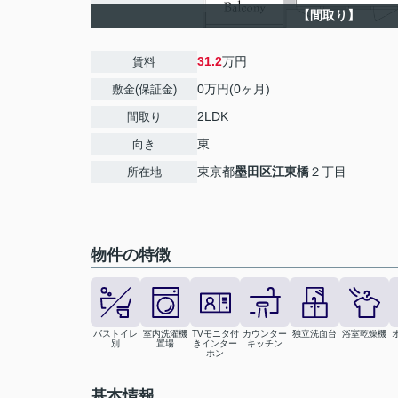
【間取り】
31.2
万円
賃料
0万円(0ヶ月)
敷金(保証金)
2LDK
間取り
東
向き
東京都
墨田区
江東橋
２丁目
所在地
物件の特徴
バストイレ
室内洗濯機
TVモニタ付
カウンター
独立洗面台
浴室乾燥機
別
置場
きインター
キッチン
ホン
基本情報