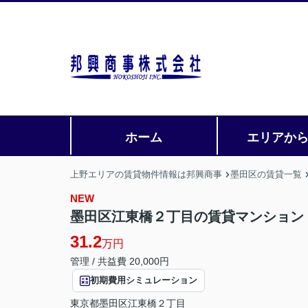
ホーム
エリアか
上野エリアの賃貸物件情報は邦興商事
墨田区の賃貸一覧
NEW
墨田区江東橋２丁目の賃貸マンション
31.2
万円
管理 / 共益費 20,000円
初期費用シミュレーション
東京都
墨田区
江東橋
２丁目