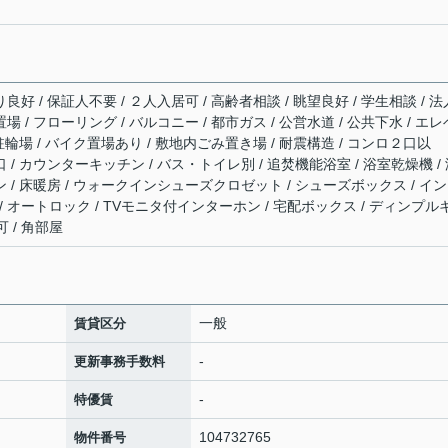
良好 / 保証人不要 / ２人入居可 / 高齢者相談 / 眺望良好 / 学生相談 / 法
場 / フローリング / バルコニー / 都市ガス / 公営水道 / 公共下水 / エレ
 駐輪場 / バイク置場あり / 敷地内ごみ置き場 / 耐震構造 / コンロ２口以
口 / カウンターキッチン / バス・トイレ別 / 追焚機能浴室 / 浴室乾燥機 /
ン / 床暖房 / ウォークインシューズクロゼット / シューズボックス / イ
/ オートロック / TVモニタ付インターホン / 宅配ボックス / ディンプル
可 / 角部屋
一般
賃貸区分
-
更新事務手数料
-
特優賃
104732765
物件番号