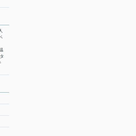
人
ベ
 温
ンタ
キ