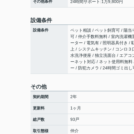
その他条件
24時間サポート:1万9,800円
設備条件
設備条件
ペット相談 / ペット飼育可 / 陽当り
可 / 仲介手数料無料 / 室内洗濯機置
ーター / 電気有 / 照明器具付き /
上 / システムキッチン / コンロ３
水洗浄便座 / 独立洗面台 / エアコ
ーネット対応 / ネット使用料無料 
ー / 防犯カメラ / 24時間ゴミ出し
その他
2年
契約期間
1ヶ月
更新料
93戸
総戸数
仲介
取引態様