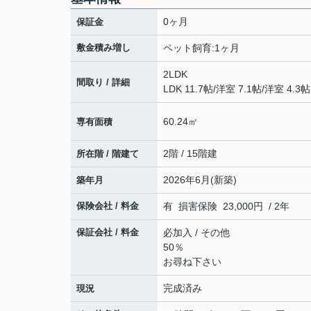
0ヶ月
保証金
敷金積み増し
ペット飼育:1ヶ月
2LDK
間取り / 詳細
LDK 11.7帖
/
洋室 7.1帖
/
洋室 4.3帖
60.24㎡
専有面積
2階 / 15階建
所在階 / 階建て
2026年6月(新築)
築年月
保険会社 / 料金
有 損害保険 23,000円 / 2年
保証会社 / 料金
必加入 / その他
50％
お尋ね下さい
完成済み
現況