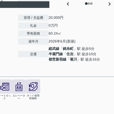
20,000円
管理 / 共益費
0万円
礼金
60.24㎡
専有面積
2026年6月(新築)
築年月
総武線
「
錦糸町
」駅 徒歩5分
半蔵門線
「
住吉
」駅 徒歩10分
交通
都営新宿線
「
菊川
」駅 徒歩16分
オートロッ
エレベータ
ネット使用
ク
ー
料無料