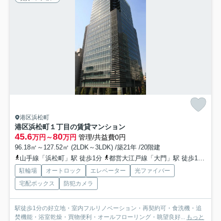
港区浜松町
港区浜松町１丁目の賃貸マンション
45.6
80
万円～
万円
管理/共益費0円
96.18㎡～127.52㎡ (2LDK～3LDK) /築21年 /20階建
山手線「浜松町」駅 徒歩1分
都営大江戸線「大門」駅 徒歩1分
都
駐輪場
オートロック
エレベーター
光ファイバー
宅配ボックス
防犯カメラ
駅徒歩1分の好立地・室内フルリノベーション・再契約可・食洗機・追
焚機能・浴室乾燥・買物便利・オールフローリング・眺望良好...
もっと