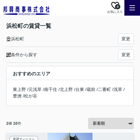
0
お気に入り
浜松町の賃貸一覧
浜松町
変更
条件から探す
変更
おすすめのエリア
東上野
/
元浅草
/
南千住
/
北上野
/
台東
/
蔵前
/
二番町
/
浅草
/
豊洲
/
松が谷
2
棟
10
件
賃貸マンション