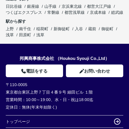
日比谷線
銀座線
山手線
京浜東北線
都営大江戸線
つくばエクスプレス
常磐線
都営浅草線
京成本線
総武線
駅から探す
上野
南千住
稲荷町
新御徒町
入谷
蔵前
御徒町
浅草
田原町
浅草
邦興商事株式会社 （Houkou Syouji Co.,Ltd）
電話をする
お問い合わせ
〒110-0005
東京都台東区上野７丁目４番９号 細田ビル １階
営業時間：
10:00～19:00、水・日・祝は18:00迄
定休日：
無休(年末年始除く)
トップページ