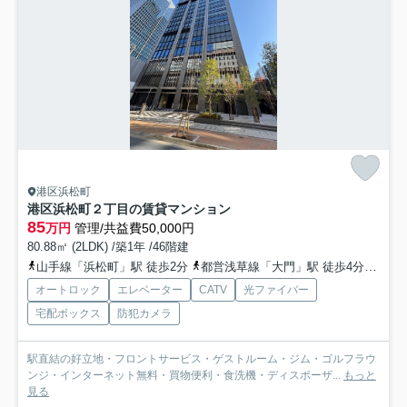
港区浜松町
港区浜松町２丁目の賃貸マンション
85
万円
管理/共益費50,000円
80.88㎡ (2LDK) /築1年 /46階建
山手線「浜松町」駅 徒歩2分
都営浅草線「大門」駅 徒歩4分
都営
オートロック
エレベーター
CATV
光ファイバー
宅配ボックス
防犯カメラ
駅直結の好立地・フロントサービス・ゲストルーム・ジム・ゴルフラウ
ンジ・インターネット無料・買物便利・食洗機・ディスポーザ...
もっと
見る