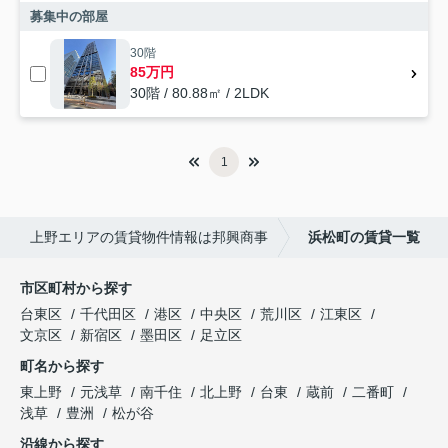
募集中の部屋
30階
85万円
30階 / 80.88㎡ / 2LDK
1
上野エリアの賃貸物件情報は邦興商事
浜松町の賃貸一覧
市区町村から探す
台東区
千代田区
港区
中央区
荒川区
江東区
文京区
新宿区
墨田区
足立区
町名から探す
東上野
元浅草
南千住
北上野
台東
蔵前
二番町
浅草
豊洲
松が谷
沿線から探す