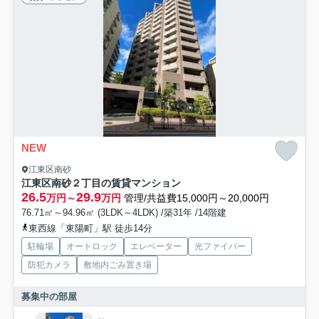
NEW
江東区南砂
江東区南砂２丁目の賃貸マンション
26.5
29.9
万円～
万円
管理/共益費15,000円～20,000円
76.71㎡～94.96㎡ (3LDK～4LDK) /築31年 /14階建
東西線「東陽町」駅 徒歩14分
駐輪場
オートロック
エレベーター
光ファイバー
防犯カメラ
敷地内ごみ置き場
募集中の部屋