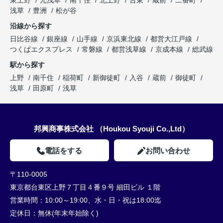
東上野
元浅草
南千住
北上野
台東
蔵前
二番町
浅草
豊洲
松が谷
沿線から探す
日比谷線
銀座線
山手線
京浜東北線
都営大江戸線
つくばエクスプレス
常磐線
都営浅草線
京成本線
総武線
駅から探す
上野
南千住
稲荷町
新御徒町
入谷
蔵前
御徒町
浅草
田原町
浅草
邦興商事株式会社 （Houkou Syouji Co.,Ltd）
電話をする
お問い合わせ
〒110-0005
東京都台東区上野７丁目４番９号 細田ビル １階
営業時間：
10:00～19:00、水・日・祝は18:00迄
定休日：
無休(年末年始除く)