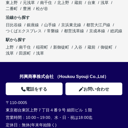
東上野
元浅草
南千住
北上野
蔵前
台東
浅草
二番町
豊洲
松が谷
沿線から探す
日比谷線
銀座線
山手線
京浜東北線
都営大江戸線
つくばエクスプレス
常磐線
都営浅草線
京成本線
総武線
駅から探す
上野
南千住
稲荷町
新御徒町
入谷
蔵前
御徒町
浅草
田原町
浅草
邦興商事株式会社 （Houkou Syouji Co.,Ltd）
電話をする
お問い合わせ
〒110-0005
東京都台東区上野７丁目４番９号 細田ビル １階
営業時間：
10:00～19:00、水・日・祝は18:00迄
定休日：
無休(年末年始除く)