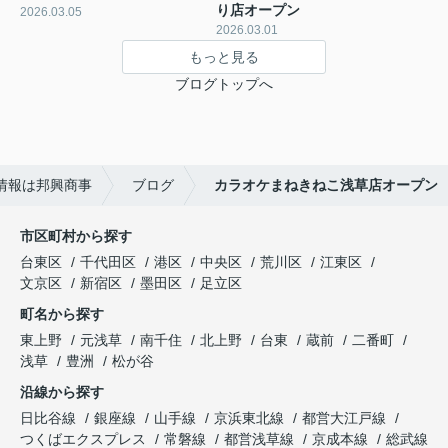
り店オープン
2026.03.05
2026.03.01
もっと見る
ブログトップへ
情報は邦興商事
ブログ
カラオケまねきねこ浅草店オープン
市区町村から探す
台東区
千代田区
港区
中央区
荒川区
江東区
文京区
新宿区
墨田区
足立区
町名から探す
東上野
元浅草
南千住
北上野
台東
蔵前
二番町
浅草
豊洲
松が谷
沿線から探す
日比谷線
銀座線
山手線
京浜東北線
都営大江戸線
つくばエクスプレス
常磐線
都営浅草線
京成本線
総武線