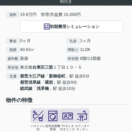
明付き
19.8万円 管理/共益費 15,000円
賃料
初期費用シミュレーション
0ヶ月
1ヶ月
敷金
礼金
40.63㎡
1LDK
面積
間取り
新築
6階/11階建
築年数
所在階
東京都
台東区
三筋
１丁目１０－５
所在地
都営大江戸線
「
新御徒町
」駅 徒歩5分
交通
都営浅草線
「
蔵前
」駅 徒歩9分
総武線
「
浅草橋
」駅 徒歩10分
物件の特徴
バストイレ
室内洗濯機
TVモニタ
カウンター
別
置場
付きインタ
キッチン