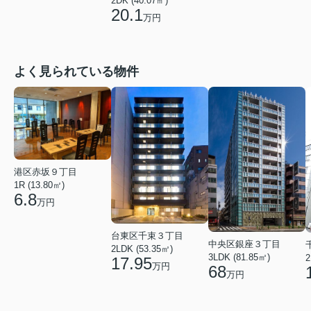
2DK (40.07㎡)
20.1
万円
よく見られている物件
港区赤坂９丁目
1R (13.80㎡)
6.8
万円
台東区千束３丁目
中央区銀座３丁目
2LDK (53.35㎡)
3LDK (81.85㎡)
2
17.95
万円
68
万円