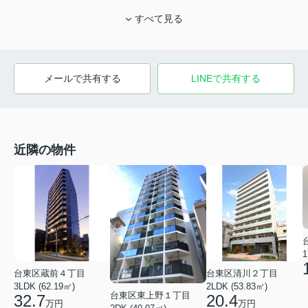
すべて見る
メールで共有する
LINEで共有する
近隣の物件
1
台東区蔵前４丁目
台東区清川２丁目
3LDK (62.19㎡)
2LDK (53.83㎡)
台東区東上野１丁目
32.7
20.4
万円
万円