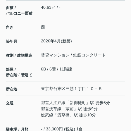
40.63㎡ / -
面積 /
バルコニー面積
西
向き
2026年4月(新築)
築年月
賃貸マンション / 鉄筋コンクリート
種別 / 建物構造
6B / 6階 / 11階建
部屋 /
所在階 / 階建て
東京都
台東区
三筋
１丁目１０－５
所在地
都営大江戸線
「
新御徒町
」駅 徒歩5分
交通
都営浅草線
「
蔵前
」駅 徒歩9分
総武線
「
浅草橋
」駅 徒歩10分
- / 33,000円 (税込) 1台
駐車場 / 月額