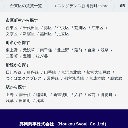
台東区の賃貸一覧
エスレジデンス新御徒町chiaro
6B
市区町村から探す
台東区
千代田区
港区
中央区
荒川区
江東区
文京区
新宿区
墨田区
足立区
町名から探す
東上野
元浅草
南千住
北上野
蔵前
台東
浅草
二番町
豊洲
松が谷
沿線から探す
日比谷線
銀座線
山手線
京浜東北線
都営大江戸線
つくばエクスプレス
常磐線
都営浅草線
京成本線
総武線
駅から探す
上野
南千住
稲荷町
新御徒町
入谷
蔵前
御徒町
浅草
田原町
浅草
邦興商事株式会社 （Houkou Syouji Co.,Ltd）