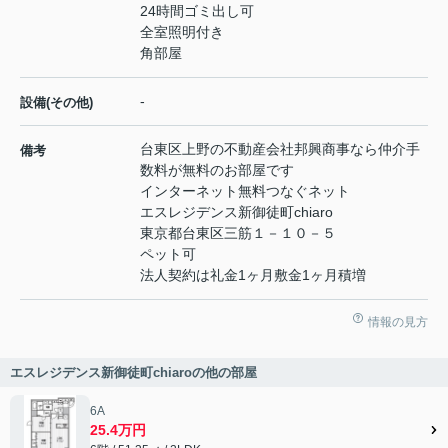
24時間ゴミ出し可
全室照明付き
角部屋
-
設備(その他)
台東区上野の不動産会社邦興商事なら仲介手
備考
数料が無料のお部屋です
インターネット無料つなぐネット
エスレジデンス新御徒町chiaro
東京都台東区三筋１－１０－５
ペット可
法人契約は礼金1ヶ月敷金1ヶ月積増
情報の見方
エスレジデンス新御徒町chiaroの他の部屋
6A
25.4万円