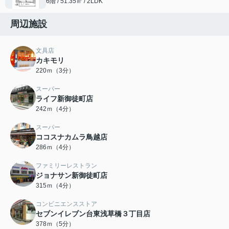
6階 / 51.35㎡ / 2LDK
周辺施設
文具店
カキモリ
220ｍ（3分）
スーパー
ライフ新御徒町店
242ｍ（4分）
スーパー
ココスナカムラ鳥越店
286ｍ（4分）
ファミリーレストラン
ジョナサン新御徒町店
315ｍ（4分）
コンビニエンスストア
セブンイレブン台東浅草橋３丁目店
378ｍ（5分）