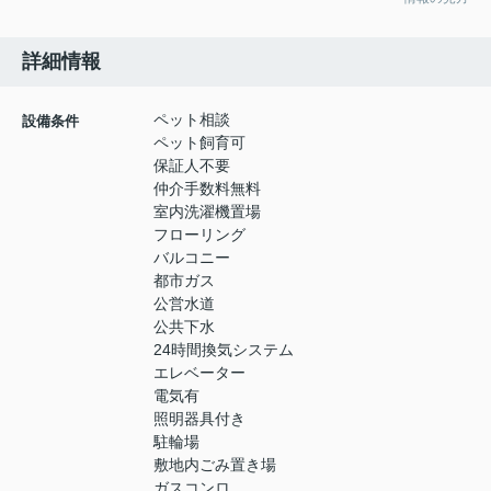
詳細情報
ペット相談
設備条件
ペット飼育可
保証人不要
仲介手数料無料
室内洗濯機置場
フローリング
バルコニー
都市ガス
公営水道
公共下水
24時間換気システム
エレベーター
電気有
照明器具付き
駐輪場
敷地内ごみ置き場
ガスコンロ