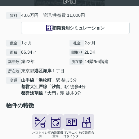
【外観】
43.6万円 管理/共益費 11,000円
賃料
初期費用シミュレーション
1ヶ月
2ヶ月
敷金
礼金
86.34㎡
2LDK
面積
間取り
築22年
44階/56階建
築年数
所在階
東京都
港区
海岸
１丁目
所在地
山手線
「
浜松町
」駅 徒歩3分
交通
都営大江戸線
「
汐留
」駅 徒歩4分
都営浅草線
「
大門
」駅 徒歩3分
物件の特徴
バストイレ
室内洗濯機
TVモニタ
独立洗面台
別
置場
付きインタ