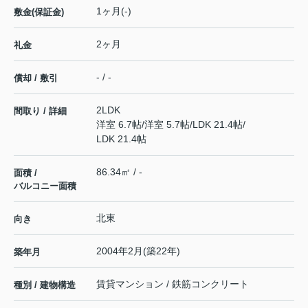
1ヶ月(-)
敷金(保証金)
2ヶ月
礼金
- / -
償却 / 敷引
2LDK
間取り / 詳細
洋室 6.7帖
/
洋室 5.7帖
/
LDK 21.4帖
/
LDK 21.4帖
86.34㎡ / -
面積 /
バルコニー面積
北東
向き
2004年2月(築22年)
築年月
賃貸マンション / 鉄筋コンクリート
種別 / 建物構造