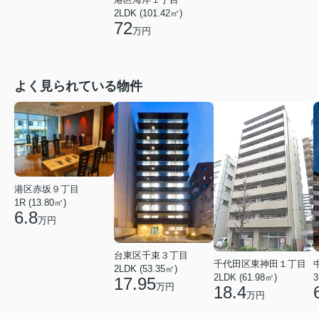
2LDK (101.42㎡)
72
万円
よく見られている物件
港区赤坂９丁目
1R (13.80㎡)
6.8
万円
台東区千束３丁目
千代田区東神田１丁目
2LDK (53.35㎡)
3
2LDK (61.98㎡)
17.95
万円
18.4
万円