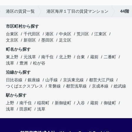
港区の賃貸一覧
港区海岸１丁目の賃貸マンション
44階
市区町村から探す
台東区
千代田区
港区
中央区
荒川区
江東区
文京区
新宿区
墨田区
足立区
町名から探す
東上野
元浅草
南千住
北上野
台東
蔵前
二番町
浅草
豊洲
松が谷
沿線から探す
日比谷線
銀座線
山手線
京浜東北線
都営大江戸線
つくばエクスプレス
常磐線
都営浅草線
京成本線
総武線
駅から探す
上野
南千住
稲荷町
新御徒町
入谷
蔵前
御徒町
浅草
田原町
浅草