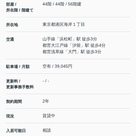
44階 / 44階 / 56階建
部屋 /
所在階 / 階建て
東京都
港区
海岸
１丁目
所在地
山手線
「
浜松町
」駅 徒歩3分
交通
都営大江戸線
「
汐留
」駅 徒歩4分
都営浅草線
「
大門
」駅 徒歩3分
空有 / 39,045円
駐車場 / 月額
- / -
更新料 /
更新事務手数料
2年
契約期間
賃貸中
現況
相談
入居可能日