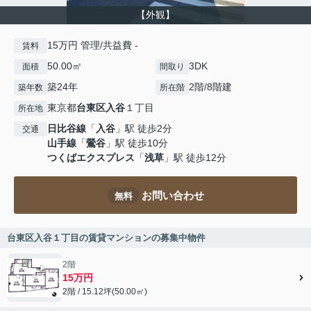
【外観】
15万円 管理/共益費 -
賃料
50.00㎡
3DK
面積
間取り
築24年
2階/8階建
築年数
所在階
東京都
台東区
入谷
１丁目
所在地
日比谷線
「
入谷
」駅 徒歩2分
交通
山手線
「
鶯谷
」駅 徒歩10分
つくばエクスプレス
「
浅草
」駅 徒歩12分
お問い合わせ
無料
台東区入谷１丁目の賃貸マンションの募集中物件
2階
15万円
2階 / 15.12坪(50.00㎡)