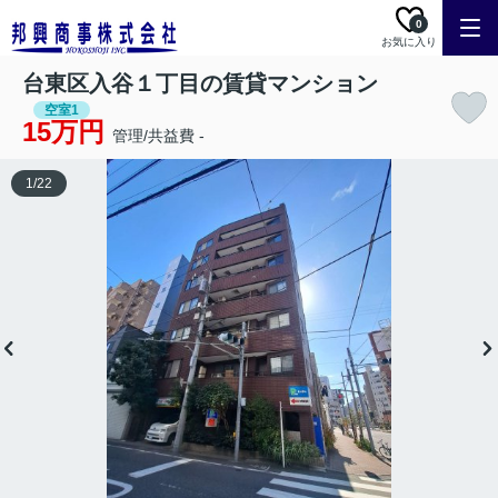
0
お気に入り
台東区入谷１丁目の賃貸マンション
空室1
15万円
管理/共益費 -
1
/
22