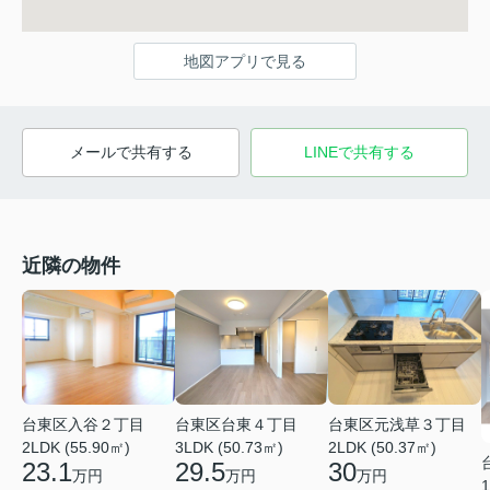
地図アプリで見る
メールで共有する
LINEで共有する
近隣の物件
台東区入谷２丁目
台東区台東４丁目
台東区元浅草３丁目
2LDK (55.90㎡)
3LDK (50.73㎡)
2LDK (50.37㎡)
23.1
29.5
30
万円
万円
万円
1