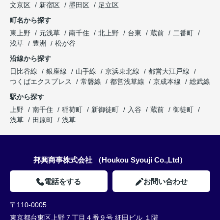
文京区
新宿区
墨田区
足立区
町名から探す
東上野
元浅草
南千住
北上野
台東
蔵前
二番町
浅草
豊洲
松が谷
沿線から探す
日比谷線
銀座線
山手線
京浜東北線
都営大江戸線
つくばエクスプレス
常磐線
都営浅草線
京成本線
総武線
駅から探す
上野
南千住
稲荷町
新御徒町
入谷
蔵前
御徒町
浅草
田原町
浅草
邦興商事株式会社 （Houkou Syouji Co.,Ltd）
電話をする
お問い合わせ
〒110-0005
東京都台東区上野７丁目４番９号 細田ビル １階