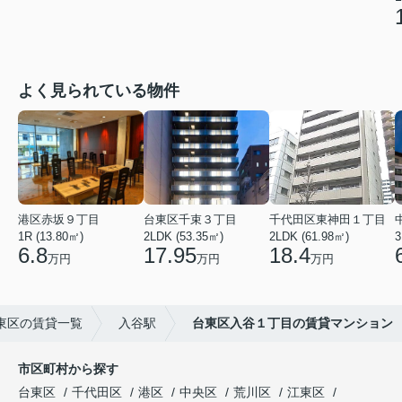
よく見られている物件
港区赤坂９丁目
台東区千束３丁目
千代田区東神田１丁目
1R (13.80㎡)
2LDK (53.35㎡)
2LDK (61.98㎡)
3
6.8
17.95
18.4
万円
万円
万円
東区の賃貸一覧
入谷駅
台東区入谷１丁目の賃貸マンション
市区町村から探す
台東区
千代田区
港区
中央区
荒川区
江東区