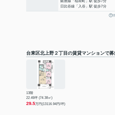
銀座線
「
稲荷町
」駅 徒歩7分
日比谷線
「
入谷
」駅 徒歩7分
台東区北上野２丁目の賃貸マンションで募
13階
22.49坪 (74.38㎡)
29.5
万円(13116.94円/坪)