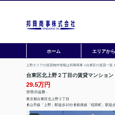
ホーム
エリアか
上野エリアの賃貸物件情報は邦興商事
台東区の賃貸一覧
台東区北上野２丁目の賃貸マンション
29.5万円
管理/共益費 -
東京都
台東区
北上野
２丁目
山手線「上野」駅徒歩10分
銀座線「稲荷町」駅徒歩