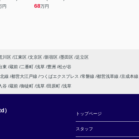
68
万円
万円
荒川区
江東区
文京区
新宿区
墨田区
足立区
台東
蔵前
二番町
浅草
豊洲
松が谷
東北線
都営大江戸線
つくばエクスプレス
常磐線
都営浅草線
京成本
入谷
蔵前
御徒町
浅草
田原町
浅草
td）
トップページ
スタッフ