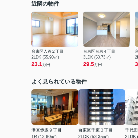
近隣の物件
台東区入谷２丁目
台東区台東４丁目
2LDK (55.90㎡)
3LDK (50.73㎡)
2
23.1
29.5
3
万円
万円
よく見られている物件
港区赤坂９丁目
台東区千束３丁目
千代田
1R (13.80㎡)
2LDK (53.35㎡)
2LDK 