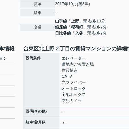
2017年10月(築8年)
築年
-
駐車
山手線
「
上野
」駅 徒歩10分
銀座線
「
稲荷町
」駅 徒歩7分
交通
日比谷線
「
入谷
」駅 徒歩7分
本情報
台東区北上野２丁目の賃貸マンションの詳細
ョン
設備条件
エレベーター
敷地内ごみ置き場
耐震構造
CATV
光ファイバー
オートロック
宅配ボックス
防犯カメラ
設備(その他)
-
駐車場/月額
-/-