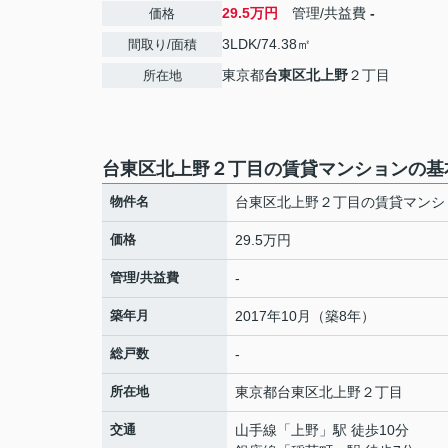
29.5万円
管理/共益費
-
価格
3LDK/74.38㎡
間取り/面積
東京都
台東区
北上野
２丁目
所在地
台東区北上野２丁目の賃貸マンションの基
物件名
台東区北上野２丁目の賃貸マンシ
価格
29.5万円
管理/共益費
-
築年月
2017年10月（築8年）
総戸数
-
所在地
東京都
台東区
北上野
２丁目
交通
山手線
「
上野
」駅 徒歩10分