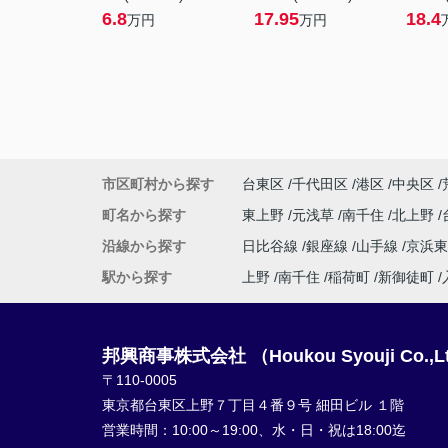
6.8
17.95
18.4
万円
万円
市区町村から探す
台東区
千代田区
港区
中央区
町名から探す
東上野
元浅草
南千住
北上野
沿線から探す
日比谷線
銀座線
山手線
京浜
駅から探す
上野
南千住
稲荷町
新御徒町
邦興商事株式会社 （Houkou Syouji Co.,L
〒110-0005
東京都台東区上野７丁目４番９号 細田ビル １階
営業時間：
10:00～19:00、水・日・祝は18:00迄