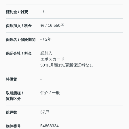
- / -
権利金 / 雑費
有 / 16,550円
保険加入 / 料金
- / 2年
保険名 / 保険期間
必加入
保証会社 / 料金
エポスカード
50％,月額1%,更新保証料なし
-
特優賃
仲介 / 一般
取引態様 /
賃貸区分
37戸
総戸数
54868334
物件番号