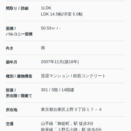
1LDK
間取り / 詳細
LDK 14.5帖
/
洋室 5.0帖
50.59㎡ / -
面積 /
バルコニー面積
南
向き
2007年11月(築18年)
築年月
賃貸マンション / 鉄筋コンクリート
種別 / 建物構造
301 / 3階 / 14階建
部屋 /
所在階 / 階建て
東京都
台東区
上野
３丁目１７－４
所在地
山手線
「
御徒町
」駅 徒歩3分
交通
銀座線
「
上野広小路
」駅 徒歩3分