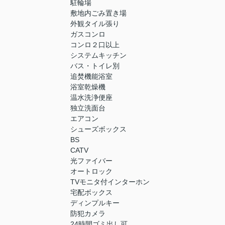
駐輪場
敷地内ごみ置き場
外観タイル張り
ガスコンロ
コンロ２口以上
システムキッチン
バス・トイレ別
追焚機能浴室
浴室乾燥機
温水洗浄便座
独立洗面台
エアコン
シューズボックス
BS
CATV
光ファイバー
オートロック
TVモニタ付インターホン
宅配ボックス
ディンプルキー
防犯カメラ
24時間ゴミ出し可