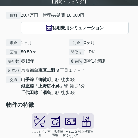
【居間・リビング】
20.7万円 管理/共益費 10,000円
賃料
初期費用シミュレーション
1ヶ月
0ヶ月
敷金
礼金
50.59㎡
1LDK
面積
間取り
築18年
3階/14階建
築年数
所在階
東京都
台東区
上野
３丁目１７－４
所在地
山手線
「
御徒町
」駅 徒歩3分
交通
銀座線
「
上野広小路
」駅 徒歩3分
千代田線
「
湯島
」駅 徒歩3分
物件の特徴
バストイレ
室内洗濯機
TVモニタ
独立洗面台
別
置場
付きインタ