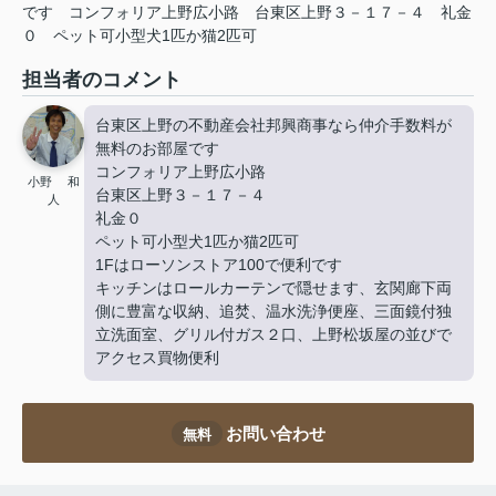
です
コンフォリア上野広小路
台東区上野３－１７－４
礼金
０
ペット可小型犬1匹か猫2匹可
担当者のコメント
台東区上野の不動産会社邦興商事なら仲介手数料が
無料のお部屋です
コンフォリア上野広小路
小野 和
台東区上野３－１７－４
人
礼金０
ペット可小型犬1匹か猫2匹可
1Fはローソンストア100で便利です
キッチンはロールカーテンで隠せます、玄関廊下両
側に豊富な収納、追焚、温水洗浄便座、三面鏡付独
立洗面室、グリル付ガス２口、上野松坂屋の並びで
アクセス買物便利
お問い合わせ
無料