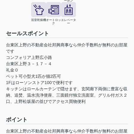
ーホン
浴室乾燥機
オートロッ
エレベータ
ク
ー
セールスポイント
台東区上野の不動産会社邦興商事なら仲介手数料が無料のお部屋
です
コンフォリア上野広小路
台東区上野３－１７－４
礼金０
ペット可小型犬1匹か猫2匹可
1Fはローソンストア100で便利です
キッチンはロールカーテンで隠せます、玄関廊下両側に豊富な収
納、追焚、温水洗浄便座、三面鏡付独立洗面室、グリル付ガス２
口、上野松坂屋の並びでアクセス買物便利
ポイント
台東区上野の不動産会社邦興商事なら仲介手数料が無料のお部屋