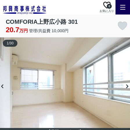
0
お気に入り
COMFORIA上野広小路 301
20.7
万円
管理/共益費 10,000円
1
/
30