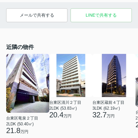
メールで共有する
LINEで共有する
近隣の物件
台東区蔵前４丁目
台東区清川２丁目
3LDK (62.19㎡)
2LDK (53.83㎡)
32.7
20.4
万円
万円
2
台東区竜泉２丁目
2LDK (50.40㎡)
21.8
万円