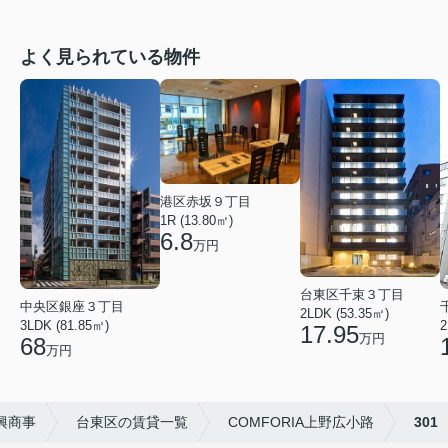
よく見られている物件
港区赤坂９丁目
1R (13.80㎡)
6.8
万円
台東区千束３丁目
中央区銀座３丁目
2LDK (53.35㎡)
3LDK (81.85㎡)
2
17.95
万円
68
万円
興商事
台東区の賃貸一覧
COMFORIA上野広小路
301