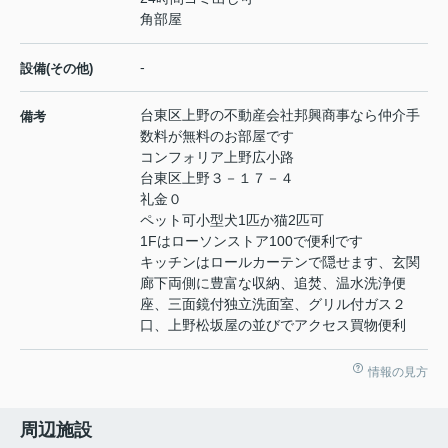
角部屋
-
設備(その他)
台東区上野の不動産会社邦興商事なら仲介手
備考
数料が無料のお部屋です
コンフォリア上野広小路
台東区上野３－１７－４
礼金０
ペット可小型犬1匹か猫2匹可
1Fはローソンストア100で便利です
キッチンはロールカーテンで隠せます、玄関
廊下両側に豊富な収納、追焚、温水洗浄便
座、三面鏡付独立洗面室、グリル付ガス２
口、上野松坂屋の並びでアクセス買物便利
情報の見方
周辺施設