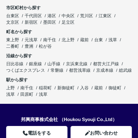
市区町村から探す
台東区
千代田区
港区
中央区
荒川区
江東区
文京区
新宿区
墨田区
足立区
町名から探す
東上野
元浅草
南千住
北上野
蔵前
台東
浅草
二番町
豊洲
松が谷
沿線から探す
日比谷線
銀座線
山手線
京浜東北線
都営大江戸線
つくばエクスプレス
常磐線
都営浅草線
京成本線
総武線
駅から探す
上野
南千住
稲荷町
新御徒町
入谷
蔵前
御徒町
浅草
田原町
浅草
邦興商事株式会社 （Houkou Syouji Co.,Ltd）
電話をする
お問い合わせ