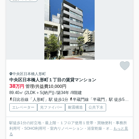
中央区日本橋人形町
中央区日本橋人形町１丁目の賃貸マンション
38
万円
管理/共益費10,000円
89.40㎡ (2LDK＋S(納戸)) /築34年 /8階建
日比谷線「人形町」駅 徒歩1分
半蔵門線「半蔵門」駅 徒歩5分
都
エレベーター
光ファイバー
耐震構造
公共下水
駅徒歩1分の好立地・最上階・１フロア使用１世帯・買物便利・事務所
利用可・SOHO利用可・室内リノベーション・浴室乾燥・オ...
もっと見
る