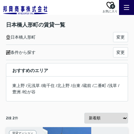
0
お気に入り
日本橋人形町の賃貸一覧
日本橋人形町
変更
条件から探す
変更
おすすめのエリア
東上野
/
元浅草
/
南千住
/
北上野
/
台東
/
蔵前
/
二番町
/
浅草
/
豊洲
/
松が谷
2
棟
2
件
賃貸マンション