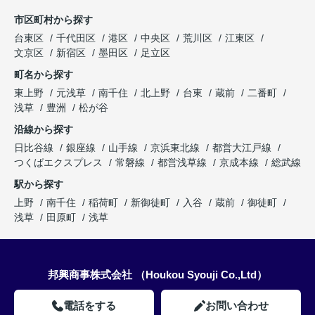
市区町村から探す
台東区
千代田区
港区
中央区
荒川区
江東区
文京区
新宿区
墨田区
足立区
町名から探す
東上野
元浅草
南千住
北上野
台東
蔵前
二番町
浅草
豊洲
松が谷
沿線から探す
日比谷線
銀座線
山手線
京浜東北線
都営大江戸線
つくばエクスプレス
常磐線
都営浅草線
京成本線
総武線
駅から探す
上野
南千住
稲荷町
新御徒町
入谷
蔵前
御徒町
浅草
田原町
浅草
邦興商事株式会社 （Houkou Syouji Co.,Ltd）
電話をする
お問い合わせ