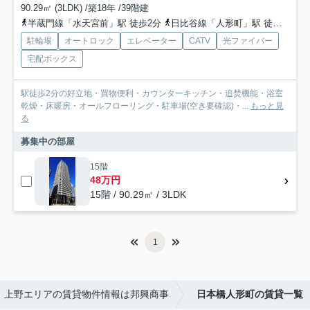
90.29㎡ (3LDK) /築18年 /39階建
半蔵門線「水天宮前」駅 徒歩2分
日比谷線「人形町」駅 徒歩3分
駐輪場
オートロック
エレベーター
CATV
光ファイバー
宅配ボックス
駅徒歩2分の好立地・買物便利・カウンターキッチン・追焚機能・浴室
乾燥・床暖房・オールフローリング・駐車場(空き要確認)・...
もっと見
る
募集中の部屋
15階
48万円
15階 / 90.29㎡ / 3LDK
1
上野エリアの賃貸物件情報は邦興商事
日本橋人形町の賃貸一覧