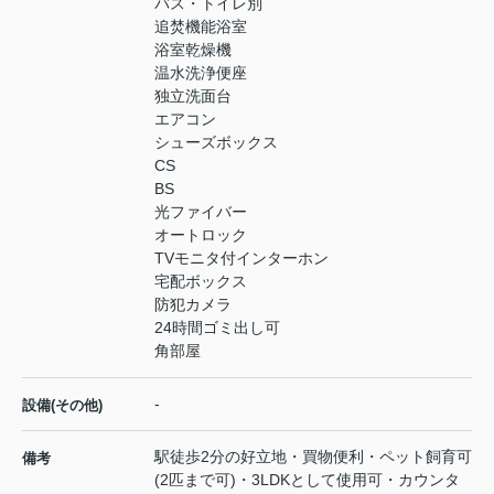
バス・トイレ別
追焚機能浴室
浴室乾燥機
温水洗浄便座
独立洗面台
エアコン
シューズボックス
CS
BS
光ファイバー
オートロック
TVモニタ付インターホン
宅配ボックス
防犯カメラ
24時間ゴミ出し可
角部屋
-
設備(その他)
駅徒歩2分の好立地・買物便利・ペット飼育可
備考
(2匹まで可)・3LDKとして使用可・カウンタ