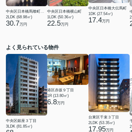
中央区日本橋大伝馬町
中央区日本橋馬喰町２丁目
中央区日本橋横山町
1DK (27.54㎡)
2LDK (68.98㎡)
1LDK (50.36㎡)
2
17.4
万円
30.7
22.5
万円
万円
よく見られている物件
港区赤坂９丁目
1R (13.80㎡)
6.8
万円
台東区千束３丁目
中央区銀座３丁目
2LDK (53.35㎡)
3LDK (81.85㎡)
2
17.95
万円