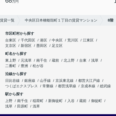
68
万円
賃貸一覧
中央区日本橋蛎殻町１丁目の賃貸マンション
8階
市区町村から探す
台東区
千代田区
港区
中央区
荒川区
江東区
文京区
新宿区
墨田区
足立区
町名から探す
東上野
元浅草
南千住
蔵前
北上野
台東
浅草
二番町
豊洲
松が谷
沿線から探す
日比谷線
銀座線
山手線
京浜東北線
都営大江戸線
つくばエクスプレス
常磐線
都営浅草線
京成本線
総武線
駅から探す
上野
南千住
稲荷町
新御徒町
入谷
蔵前
御徒町
浅草
田原町
浅草