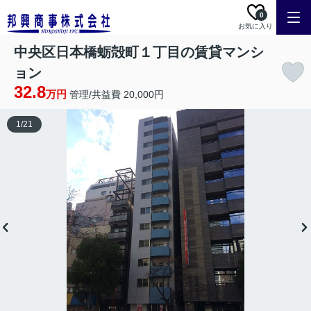
0
お気に入り
中央区日本橋蛎殻町１丁目の賃貸マンシ
ョン
32.8
万円
管理/共益費 20,000円
1
/
21