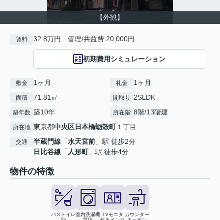
【外観】
32.8万円 管理/共益費 20,000円
賃料
初期費用シミュレーション
1ヶ月
1ヶ月
敷金
礼金
71.81㎡
2SLDK
面積
間取り
築10年
8階/13階建
築年数
所在階
東京都
中央区
日本橋蛎殻町
１丁目
所在地
半蔵門線
「
水天宮前
」駅 徒歩2分
交通
日比谷線
「
人形町
」駅 徒歩4分
物件の特徴
バストイレ
室内洗濯機
TVモニタ
カウンター
別
置場
付きインタ
キッチン