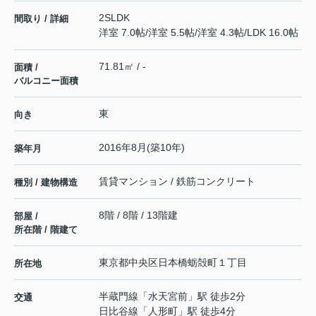
2SLDK
間取り / 詳細
洋室 7.0帖
/
洋室 5.5帖
/
洋室 4.3帖
/
LDK 16.0帖
71.81㎡ / -
面積 /
バルコニー面積
東
向き
2016年8月(築10年)
築年月
賃貸マンション / 鉄筋コンクリート
種別 / 建物構造
8階 / 8階 / 13階建
部屋 /
所在階 / 階建て
東京都
中央区
日本橋蛎殻町
１丁目
所在地
半蔵門線
「
水天宮前
」駅 徒歩2分
交通
日比谷線
「
人形町
」駅 徒歩4分