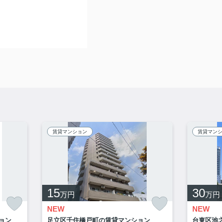
賃貸マンション
賃貸マン
15
30
万円
万円
NEW
NEW
ョン
足立区千住橋戸町の賃貸マンション
台東区池