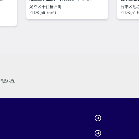
足立区千住橋戸町
台東区池
2LDK(56.75㎡)
2LDK(51.
線
総武線