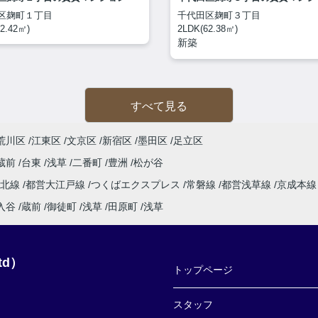
区麹町１丁目
千代田区麹町３丁目
2.42㎡)
2LDK(62.38㎡)
新築
すべて見る
荒川区
江東区
文京区
新宿区
墨田区
足立区
蔵前
台東
浅草
二番町
豊洲
松が谷
東北線
都営大江戸線
つくばエクスプレス
常磐線
都営浅草線
京成本
入谷
蔵前
御徒町
浅草
田原町
浅草
td）
トップページ
スタッフ