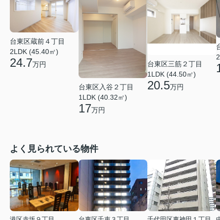
台東区蔵前４丁目
2LDK (45.40㎡)
2
24.7
台東区三筋２丁目
万円
1LDK (44.50㎡)
20.5
台東区入谷２丁目
万円
1LDK (40.32㎡)
17
万円
よく見られている物件
港区赤坂９丁目
台東区千束３丁目
千代田区東神田１丁目