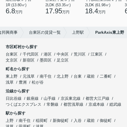
1R (13.80㎡)
2LDK (53.35㎡)
2LDK (61.98㎡)
3
6.8
17.95
18.4
万円
万円
万円
は邦興商事
台東区の賃貸一覧
上野駅
ParkAxis東上野
市区町村から探す
台東区
千代田区
港区
中央区
荒川区
江東区
文京区
新宿区
墨田区
足立区
町名から探す
東上野
元浅草
南千住
北上野
台東
蔵前
二番町
浅草
豊洲
松が谷
沿線から探す
日比谷線
銀座線
山手線
京浜東北線
都営大江戸線
つくばエクスプレス
常磐線
都営浅草線
京成本線
総武線
駅から探す
上野
南千住
稲荷町
新御徒町
入谷
蔵前
御徒町
浅草
田原町
浅草