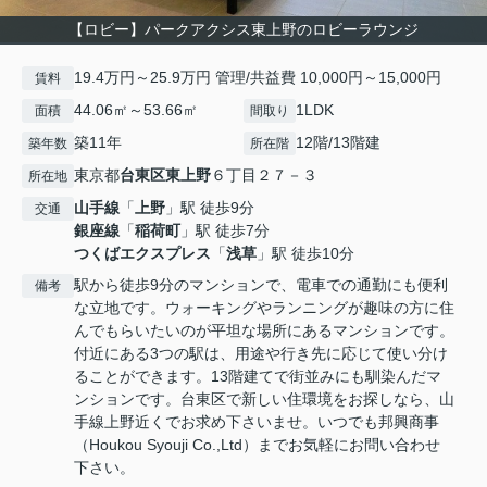
【ロビー】パークアクシス東上野のロビーラウンジ
19.4万円～25.9万円 管理/共益費 10,000円～15,000円
賃料
44.06㎡～53.66㎡
1LDK
面積
間取り
築11年
12階/13階建
築年数
所在階
東京都
台東区
東上野
６丁目２７－３
所在地
山手線
「
上野
」駅 徒歩9分
交通
銀座線
「
稲荷町
」駅 徒歩7分
つくばエクスプレス
「
浅草
」駅 徒歩10分
駅から徒歩9分のマンションで、電車での通勤にも便利
備考
な立地です。ウォーキングやランニングが趣味の方に住
んでもらいたいのが平坦な場所にあるマンションです。
付近にある3つの駅は、用途や行き先に応じて使い分け
ることができます。13階建てで街並みにも馴染んだマ
ンションです。台東区で新しい住環境をお探しなら、山
手線上野近くでお求め下さいませ。いつでも邦興商事
（Houkou Syouji Co.,Ltd）までお気軽にお問い合わせ
下さい。