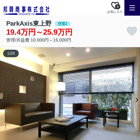
0
お気に入り
ParkAxis東上野
空室2
19.4万円～25.9万円
管理/共益費 10,000円～15,000円
1
/
29