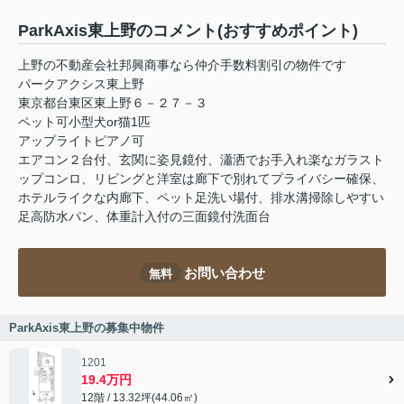
ParkAxis東上野のコメント(おすすめポイント)
上野の不動産会社邦興商事なら仲介手数料割引の物件です
パークアクシス東上野
東京都台東区東上野６－２７－３
ペット可小型犬or猫1匹
アップライトピアノ可
エアコン２台付、玄関に姿見鏡付、瀟洒でお手入れ楽なガラスト
ップコンロ、リビングと洋室は廊下で別れてプライバシー確保、
ホテルライクな内廊下、ペット足洗い場付、排水溝掃除しやすい
足高防水パン、体重計入付の三面鏡付洗面台
お問い合わせ
無料
ParkAxis東上野の募集中物件
1201
19.4万円
12階 / 13.32坪(44.06㎡)