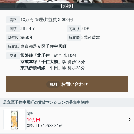
【外観】
10万円 管理/共益費 3,000円
賃料
38.84㎡
2DK
面積
間取り
築60年
3階/4階建
築年数
所在階
東京都
足立区
千住中居町
所在地
常磐線
「
北千住
」駅 徒歩10分
交通
京成本線
「
千住大橋
」駅 徒歩13分
東武伊勢崎線
「
牛田
」駅 徒歩23分
お問い合わせ
無料
足立区千住中居町の賃貸マンションの募集中物件
3階
10万円
3階 / 11.74坪(38.84㎡)