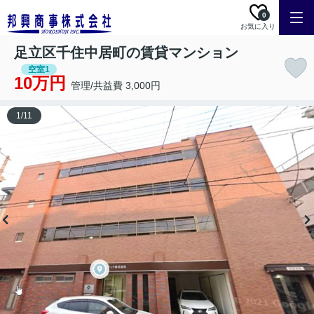
0
お気に入り
足立区千住中居町の賃貸マンション
空室1
10万円
管理/共益費 3,000円
1
/
11