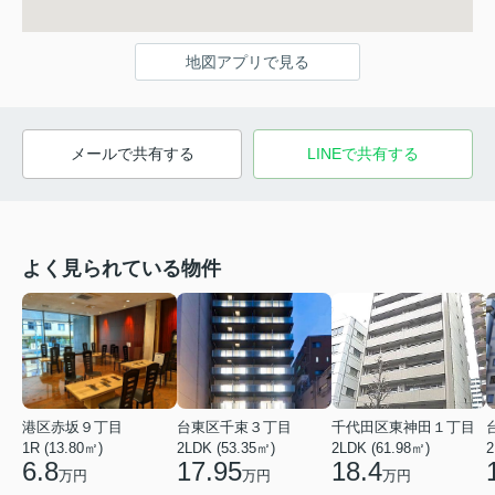
地図アプリで見る
メールで共有する
LINEで共有する
よく見られている物件
港区赤坂９丁目
台東区千束３丁目
千代田区東神田１丁目
1R (13.80㎡)
2LDK (53.35㎡)
2LDK (61.98㎡)
2
6.8
17.95
18.4
万円
万円
万円