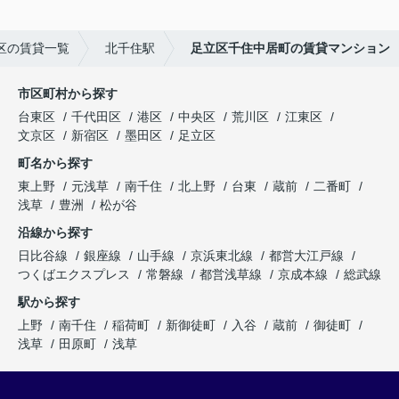
区の賃貸一覧
北千住駅
足立区千住中居町の賃貸マンション
市区町村から探す
台東区
千代田区
港区
中央区
荒川区
江東区
文京区
新宿区
墨田区
足立区
町名から探す
東上野
元浅草
南千住
北上野
台東
蔵前
二番町
浅草
豊洲
松が谷
沿線から探す
日比谷線
銀座線
山手線
京浜東北線
都営大江戸線
つくばエクスプレス
常磐線
都営浅草線
京成本線
総武線
駅から探す
上野
南千住
稲荷町
新御徒町
入谷
蔵前
御徒町
浅草
田原町
浅草