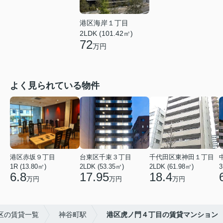
港区海岸１丁目
2LDK (101.42㎡)
72
万円
よく見られている物件
港区赤坂９丁目
台東区千束３丁目
千代田区東神田１丁目
1R (13.80㎡)
2LDK (53.35㎡)
2LDK (61.98㎡)
3
6.8
17.95
18.4
万円
万円
万円
区の賃貸一覧
神谷町駅
港区虎ノ門４丁目の賃貸マンション