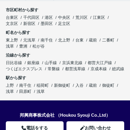
市区町村から探す
台東区
千代田区
港区
中央区
荒川区
江東区
文京区
新宿区
墨田区
足立区
町名から探す
東上野
元浅草
南千住
北上野
台東
蔵前
二番町
浅草
豊洲
松が谷
沿線から探す
日比谷線
銀座線
山手線
京浜東北線
都営大江戸線
つくばエクスプレス
常磐線
都営浅草線
京成本線
総武線
駅から探す
上野
南千住
稲荷町
新御徒町
入谷
蔵前
御徒町
浅草
田原町
浅草
邦興商事株式会社 （Houkou Syouji Co.,Ltd）
電話をする
お問い合わせ