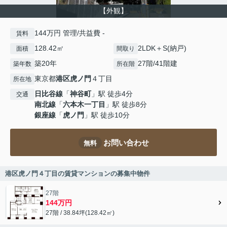
【外観】
144万円 管理/共益費 -
賃料
128.42㎡
2LDK＋S(納戸)
面積
間取り
築20年
27階/41階建
築年数
所在階
東京都
港区
虎ノ門
４丁目
所在地
日比谷線
「
神谷町
」駅 徒歩4分
交通
南北線
「
六本木一丁目
」駅 徒歩8分
銀座線
「
虎ノ門
」駅 徒歩10分
お問い合わせ
無料
港区虎ノ門４丁目の賃貸マンションの募集中物件
27階
144万円
27階 / 38.84坪(128.42㎡)