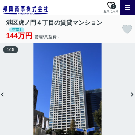
0
お気に入り
港区虎ノ門４丁目の賃貸マンション
空室1
144万円
管理/共益費 -
1
/
15