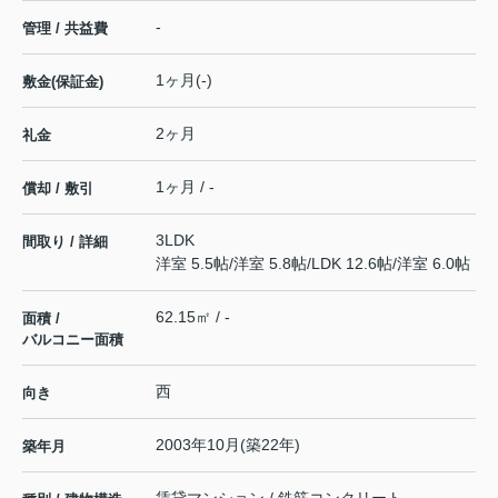
-
管理 / 共益費
1ヶ月(-)
敷金(保証金)
2ヶ月
礼金
1ヶ月 / -
償却 / 敷引
3LDK
間取り / 詳細
洋室 5.5帖
/
洋室 5.8帖
/
LDK 12.6帖
/
洋室 6.0帖
62.15㎡ / -
面積 /
バルコニー面積
西
向き
2003年10月(築22年)
築年月