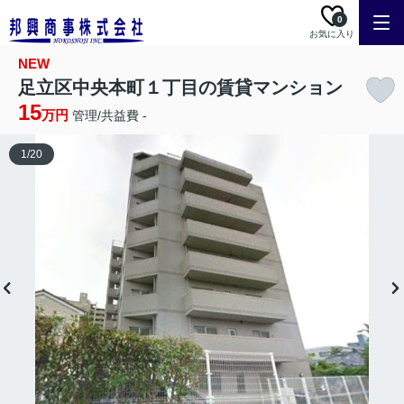
0
お気に入り
NEW
足立区中央本町１丁目の賃貸マンション
15
万円
管理/共益費 -
1
/
20