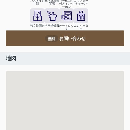
バストイレ
室内洗濯機
TVモニタ
カウンター
別
置場
付きインタ
キッチン
ーホン
独立洗面台
浴室乾燥機
オートロッ
エレベータ
ク
ー
お問い合わせ
無料
地図