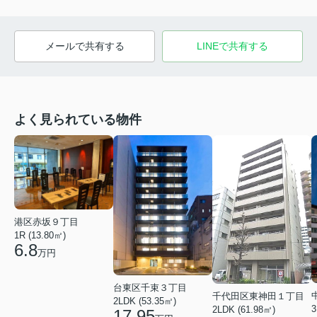
メールで共有する
LINEで共有する
よく見られている物件
港区赤坂９丁目
1R (13.80㎡)
6.8
万円
台東区千束３丁目
千代田区東神田１丁目
2LDK (53.35㎡)
3
2LDK (61.98㎡)
17.95