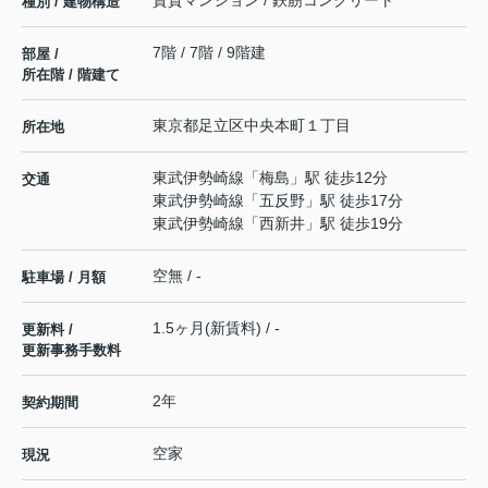
賃貸マンション / 鉄筋コンクリート
種別 / 建物構造
7階 / 7階 / 9階建
部屋 /
所在階 / 階建て
東京都
足立区
中央本町
１丁目
所在地
東武伊勢崎線
「
梅島
」駅 徒歩12分
交通
東武伊勢崎線
「
五反野
」駅 徒歩17分
東武伊勢崎線
「
西新井
」駅 徒歩19分
空無 / -
駐車場 / 月額
1.5ヶ月(新賃料) / -
更新料 /
更新事務手数料
2年
契約期間
空家
現況