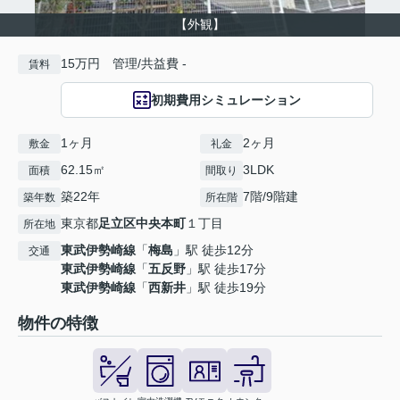
【外観】
15万円 管理/共益費 -
賃料
初期費用シミュレーション
1ヶ月
2ヶ月
敷金
礼金
62.15㎡
3LDK
面積
間取り
築22年
7階/9階建
築年数
所在階
東京都
足立区
中央本町
１丁目
所在地
東武伊勢崎線
「
梅島
」駅 徒歩12分
交通
東武伊勢崎線
「
五反野
」駅 徒歩17分
東武伊勢崎線
「
西新井
」駅 徒歩19分
物件の特徴