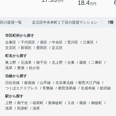
万円
18.4
万円
区の賃貸一覧
足立区中央本町１丁目の賃貸マンション
7階
市区町村から探す
台東区
千代田区
港区
中央区
荒川区
江東区
文京区
新宿区
墨田区
足立区
町名から探す
東上野
元浅草
南千住
北上野
台東
蔵前
二番町
浅草
豊洲
松が谷
沿線から探す
日比谷線
銀座線
山手線
京浜東北線
都営大江戸線
つくばエクスプレス
常磐線
都営浅草線
京成本線
総武線
駅から探す
上野
南千住
稲荷町
新御徒町
入谷
蔵前
御徒町
浅草
田原町
浅草